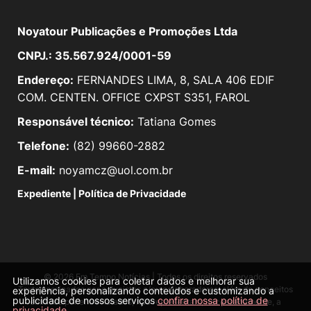
Noyatour Publicações e Promoções Ltda
CNPJ.: 35.567.924/0001-59
Endereço:
FERNANDES LIMA, 8, SALA 406 EDIF
COM. CENTEN. OFFICE CXPST S351, FAROL
Responsável técnico:
Tatiana Gomes
Telefone:
(82) 99660-2882
E-mail:
noyamcz@uol.com.br
Expediente
|
Política de Privacidade
© 2026 Em Tempo Notícias | Todos os direitos reservados
Utilizamos cookies para coletar dados e melhorar sua
Textos assinados por colunistas e/ou colaboradores, além de conceitos
experiência, personalizando conteúdos e customizando a
publicidade de nossos serviços
confira nossa política de
emitidos por entrevistados, não representam, necessariamente, a
privacidade
.